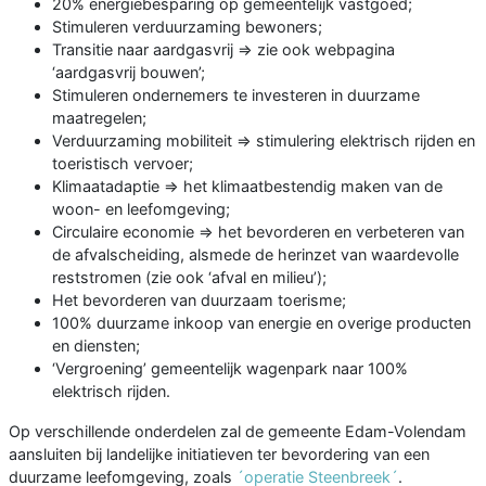
20% energiebesparing op gemeentelijk vastgoed;
Stimuleren verduurzaming bewoners;
Transitie naar aardgasvrij => zie ook webpagina
‘aardgasvrij bouwen’;
Stimuleren ondernemers te investeren in duurzame
maatregelen;
Verduurzaming mobiliteit => stimulering elektrisch rijden en
toeristisch vervoer;
Klimaatadaptie => het klimaatbestendig maken van de
woon- en leefomgeving;
Circulaire economie => het bevorderen en verbeteren van
de afvalscheiding, alsmede de herinzet van waardevolle
reststromen (zie ook ‘afval en milieu’);
Het bevorderen van duurzaam toerisme;
100% duurzame inkoop van energie en overige producten
en diensten;
‘Vergroening’ gemeentelijk wagenpark naar 100%
elektrisch rijden.
Op verschillende onderdelen zal de gemeente Edam-Volendam
aansluiten bij landelijke initiatieven ter bevordering van een
duurzame leefomgeving, zoals
´operatie Steenbreek´
.