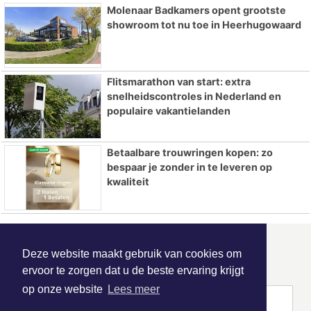
Molenaar Badkamers opent grootste
showroom tot nu toe in Heerhugowaard
Flitsmarathon van start: extra
snelheidscontroles in Nederland en
populaire vakantielanden
Betaalbare trouwringen kopen: zo
bespaar je zonder in te leveren op
kwaliteit
ONZE
PARTNERS
Deze website maakt gebruik van cookies om
ervoor te zorgen dat u de beste ervaring krijgt
op onze website
Lees meer