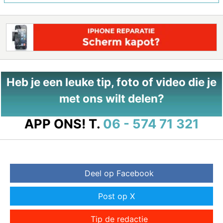
Heb je een leuke tip, foto of video die je
met ons wilt delen?
APP ONS!
T.
06 - 574 71 321
Deel op Facebook
Post op X
Tip de redactie