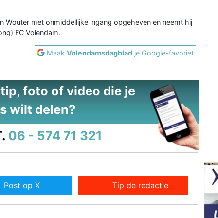
n Wouter met onmiddellijke ingang opgeheven en neemt hij
Jong) FC Volendam.
Maak
Volendamsdagblad
je Google-favoriet
ip, foto of video die je
s wilt delen?
.
06 - 574 71 321
Post op X
Tip de redactie