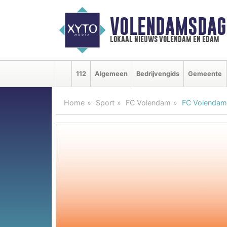
VOLENDAMSDAG
lokaal nieuws volendam en edam
112
Algemeen
Bedrijvengids
Gemeente
Home
Sport
FC Volendam
FC Volendam 