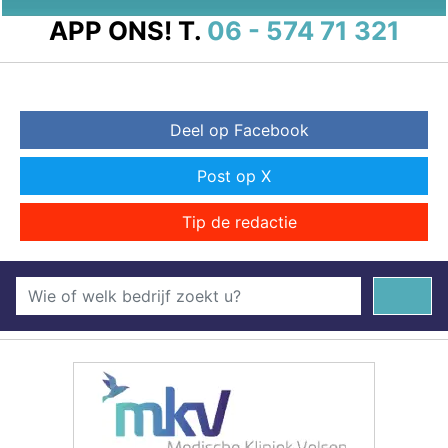
APP ONS!
T.
06 - 574 71 321
Deel op Facebook
Post op X
Tip de redactie