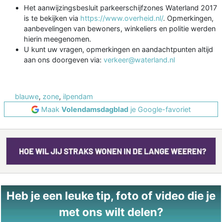
Het aanwijzingsbesluit parkeerschijfzones Waterland 2017
is te bekijken via
https://www.overheid.nl/
. Opmerkingen,
aanbevelingen van bewoners, winkeliers en politie werden
hierin meegenomen.
U kunt uw vragen, opmerkingen en aandachtpunten altijd
aan ons doorgeven via:
verkeer@waterland.nl
blauwe
,
zone
,
ilpendam
Maak
Volendamsdagblad
je Google-favoriet
Heb je een leuke tip, foto of video die je
met ons wilt delen?