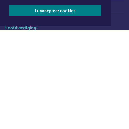
|
Nieuws | Sport | Evenementen
Ik accepteer cookies
Hoofdvestiging:
van Benthuizenlaan 1
1701 BZ Heerhugowaard
072 8200 600
redactie@xyto.nl
www.xyto.nl
SOCIAL MEDIA
NIEUWSBRIEF AANMELDEN
Schrijf je in voor onze nieuwsbrief en krijg wekelijks een
samenvatting van alle gebeurtenissen uit jouw regio.
Aanmelden