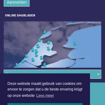
Aanmelden
ONLINE DAGBLADEN
Overige dagbladen in de regio
Deze website maakt gebruik van cookies om
Algemene voorwaarden
ervoor te zorgen dat u de beste ervaring krijgt
op onze website
Lees meer
Disclaimer
Privacy Statement