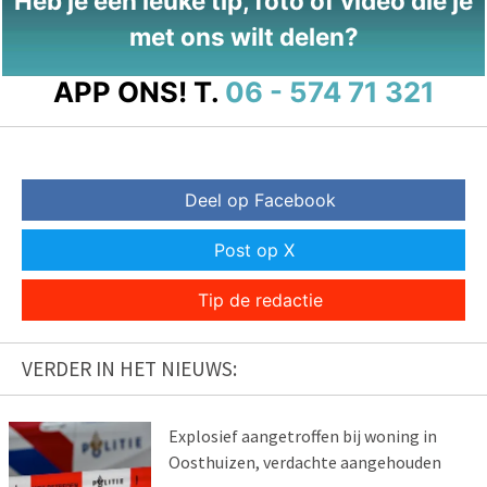
Heb je een leuke tip, foto of video die je
met ons wilt delen?
APP ONS!
T.
06 - 574 71 321
Deel op Facebook
Post op X
Tip de redactie
VERDER IN HET NIEUWS:
Explosief aangetroffen bij woning in
Oosthuizen, verdachte aangehouden