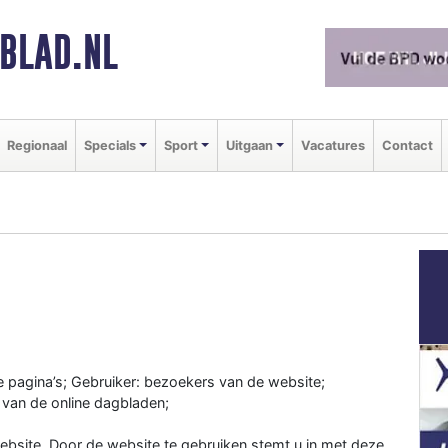
BLAD.NL
Regionaal
Specials
Sport
Uitgaan
Vacatures
Contact
e pagina’s; Gebruiker: bezoekers van de website;
 van de online dagbladen;
bsite. Door de website te gebruiken stemt u in met deze