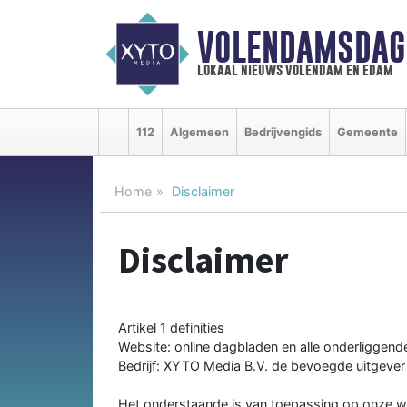
VOLENDAMSDAG
lokaal nieuws volendam en edam
112
Algemeen
Bedrijvengids
Gemeente
Home
Disclaimer
Disclaimer
Artikel 1 definities
Website: online dagbladen en alle onderliggend
Bedrijf: XYTO Media B.V. de bevoegde uitgever
Het onderstaande is van toepassing op onze we