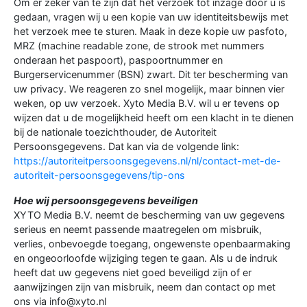
Om er zeker van te zijn dat het verzoek tot inzage door u is
gedaan, vragen wij u een kopie van uw identiteitsbewijs met
het verzoek mee te sturen. Maak in deze kopie uw pasfoto,
MRZ (machine readable zone, de strook met nummers
onderaan het paspoort), paspoortnummer en
Burgerservicenummer (BSN) zwart. Dit ter bescherming van
uw privacy. We reageren zo snel mogelijk, maar binnen vier
weken, op uw verzoek. Xyto Media B.V. wil u er tevens op
wijzen dat u de mogelijkheid heeft om een klacht in te dienen
bij de nationale toezichthouder, de Autoriteit
Persoonsgegevens. Dat kan via de volgende link:
https://autoriteitpersoonsgegevens.nl/nl/contact-met-de-
autoriteit-persoonsgegevens/tip-ons
Hoe wij persoonsgegevens beveiligen
XYTO Media B.V. neemt de bescherming van uw gegevens
serieus en neemt passende maatregelen om misbruik,
verlies, onbevoegde toegang, ongewenste openbaarmaking
en ongeoorloofde wijziging tegen te gaan. Als u de indruk
heeft dat uw gegevens niet goed beveiligd zijn of er
aanwijzingen zijn van misbruik, neem dan contact op met
ons via info@xyto.nl