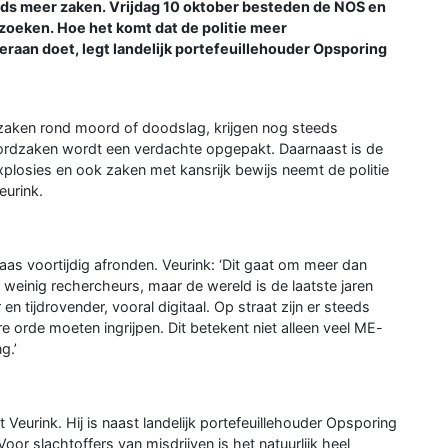
eeds meer zaken. Vrijdag 10 oktober besteden de NOS en
zoeken. Hoe het komt dat de politie meer
ieraan doet, legt landelijk portefeuillehouder Opsporing
zaken rond moord of doodslag, krijgen nog steeds
ordzaken wordt een verdachte opgepakt. Daarnaast is de
xplosies en ook zaken met kansrijk bewijs neemt de politie
eurink.
as voortijdig afronden. Veurink: ‘Dit gaat om meer dan
weinig rechercheurs, maar de wereld is de laatste jaren
 tijdrovender, vooral digitaal. Op straat zijn er steeds
 orde moeten ingrijpen. Dit betekent niet alleen veel ME-
g.’
lt Veurink. Hij is naast landelijk portefeuillehouder Opsporing
or slachtoffers van misdrijven is het natuurlijk heel