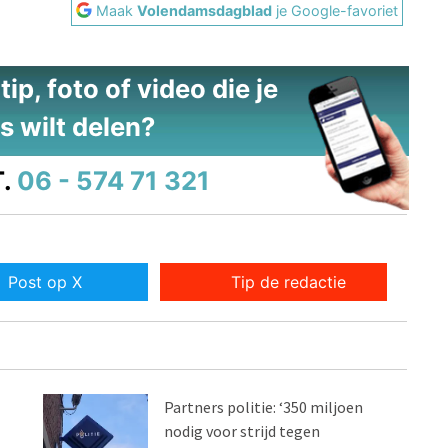
Maak
Volendamsdagblad
je Google-favoriet
ip, foto of video die je
s wilt delen?
.
06 - 574 71 321
Post op X
Tip de redactie
Partners politie: ‘350 miljoen
nodig voor strijd tegen