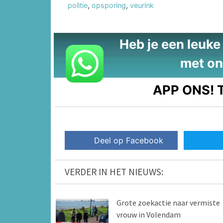
politie
,
opsporing
,
veurink
Heb je een leuke t
met on
APP ONS!
T
Deel op Facebook
VERDER IN HET NIEUWS:
Grote zoekactie naar vermiste
vrouw in Volendam