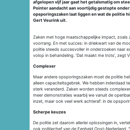
afgelopen vijf jaar gaat het getalsmatig om st
Pointer aandacht aan voortijdig gestopte onder
opsporingszaken laat liggen en wat de politie h
Gert Veurink uit.
Zaken met hoge maatschappelijke impact, zoals 
voorrang. En met succes: in driekwart van de mo
politie steeds succesvoller in onderzoeken naar e
volop in behandeling. ‘Dat maakt me trots’, zegt V
Complexer
Maar andere opsporingszaken moet de politie hela
alleen capaciteitsgebrek. We hebben inderdaad te 
sterk veranderd. Zaken worden steeds complexer en
meer demonstraties waarbij we vanuit de openbare
inzet, maar ook veel werk achteraf: in de opsporin
Scherpe keuzes
De politie zet daarom allerlei oplossingen in, verte
ook politiechef van de Eenheid Oost-Nederland. ‘Vo