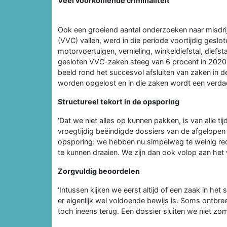
Veel voorkomende criminaliteit
Ook een groeiend aantal onderzoeken naar misdri
(VVC) vallen, werd in die periode voortijdig geslote
motorvoertuigen, vernieling, winkeldiefstal, diefst
gesloten VVC-zaken steeg van 6 procent in 2020 n
beeld rond het succesvol afsluiten van zaken in d
worden opgelost en in die zaken wordt een verd
Structureel tekort in de opsporing
‘Dat we niet alles op kunnen pakken, is van alle tijd
vroegtijdig beëindigde dossiers van de afgelopen j
opsporing: we hebben nu simpelweg te weinig rec
te kunnen draaien. We zijn dan ook volop aan het 
Zorgvuldig beoordelen
‘Intussen kijken we eerst altijd of een zaak in het
er eigenlijk wel voldoende bewijs is. Soms ontbre
toch ineens terug. Een dossier sluiten we niet zom