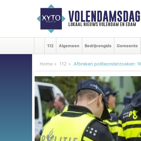
VOLENDAMSDAG
lokaal nieuws volendam en edam
112
Algemeen
Bedrijvengids
Gemeente
Home
112
Afbreken politieonderzoeken: 'W