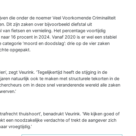
jven die onder de noemer Veel Voorkomende Criminaliteit
n. Dit zijn zaken over bijvoorbeeld diefstal uit
al van fietsen en vernieling. Het percentage voortijdig
aar 16 procent in 2024. Vanaf 2020 is er wel een stabiel
e categorie ‘moord en doodslag’: drie op de vier zaken
achte opgepakt.
en’, zegt Veurink. ‘Tegelijkertijd heeft de stijging in de
aren natuurlijk ook te maken met structurele tekorten in de
hercheurs om in deze snel veranderende wereld alle zaken
werven.’
 strafrecht thuishoort’, benadrukt Veurink. ‘We kijken goed of
ekt een noodzakelijke verdachte of trekt de aangever zich
aar vroegtijdig.’