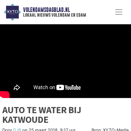
VOLENDAMSDAGBLAD.NL
lokaal nieuws volendam en edam
AUTO TE WATER BIJ
KATWOUDE
Door
DJB
op
25 maart 2018, 9:17 uur
Bron: XYTO-Media