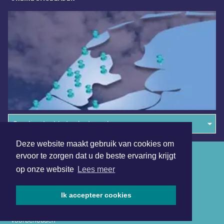
Overige dagbladen in de regio
Deze website maakt gebruik van cookies om
Algemene voorwaarden
ervoor te zorgen dat u de beste ervaring krijgt
op onze website
Lees meer
Disclaimer
Privacy Statement
Ik accepteer cookies
Copyright (c) 2026 | Volendamsdagblad.nl - Alle rechten
voorbehouden