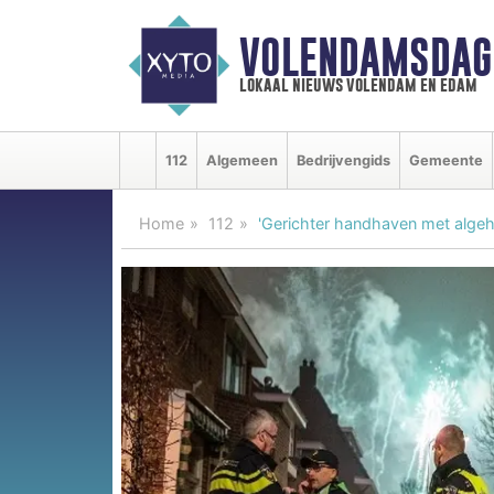
VOLENDAMSDAG
lokaal nieuws volendam en edam
112
Algemeen
Bedrijvengids
Gemeente
Home
112
'Gerichter handhaven met alge