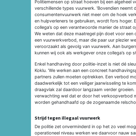
Politiemensen op straat hoeven bij een algeheel
verschillende types vuurwerk. 'Bovendien neemt 
consumentenvuurwerk niet meer om de hoek verkri
en hulpverleners te gebruiken, wordt fors hoger. E
collega’s op een verantwoorde manier de straat op
We weten dat deze maatregel pijn doet voor een d
een vuurwerkverbod, maar die paar uur plezier w
veroorzaakt als gevolg van vuurwerk. Aan burgers
kunnen wij ook als werkgever onze collega’s op st
Enkel handhaving door politie-inzet is niet dé sleu
Koklu. 'We werken aan een concreet handhaving
partners zullen moeten optrekken. Een verbod 
daadwerkelijk tot een veiliger jaarwisseling te 
draagvlak zal daardoor langzaam verder groeien. On
verwachting wel dat er door het verkoopverbod 
worden gehandhaafd op de zogenaamde relschop
Strijd tegen illegaal vuurwerk
De politie zet onverminderd in op het zo veel mog
operationeel niveau werken we daarvoor nauw sam