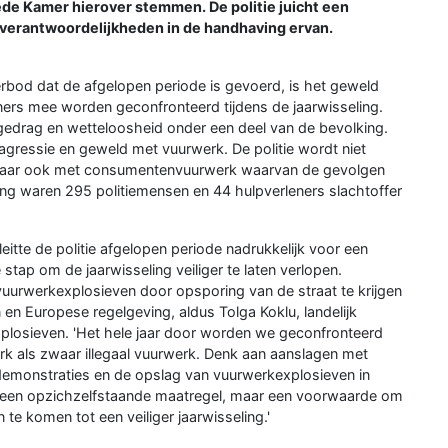
ede Kamer hierover stemmen. De politie juicht een
 verantwoordelijkheden in de handhaving ervan.
rbod dat de afgelopen periode is gevoerd, is het geweld
ners mee worden geconfronteerd tijdens de jaarwisseling.
edrag en wetteloosheid onder een deel van de bevolking.
 agressie en geweld met vuurwerk. De politie wordt niet
maar ook met consumentenvuurwerk waarvan de gevolgen
ling waren 295 politiemensen en 44 hulpverleners slachtoffer
tte de politie afgelopen periode nadrukkelijk voor een
stap om de jaarwisseling veiliger te laten verlopen.
urwerkexplosieven door opsporing van de straat te krijgen
n Europese regelgeving, aldus Tolga Koklu, landelijk
xplosieven. 'Het hele jaar door worden we geconfronteerd
 als zwaar illegaal vuurwerk. Denk aan aanslagen met
demonstraties en de opslag van vuurwerkexplosieven in
 een opzichzelfstaande maatregel, maar een voorwaarde om
n te komen tot een veiliger jaarwisseling.'