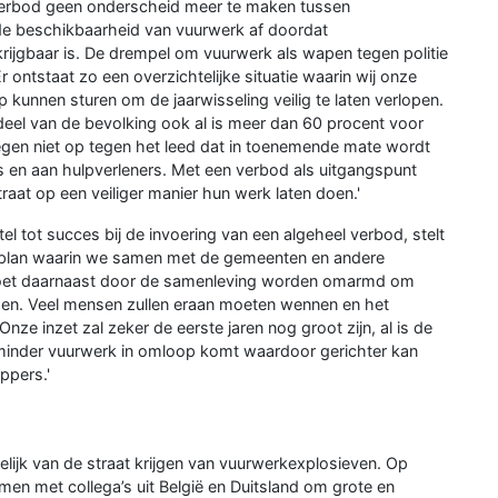
 verbod geen onderscheid meer te maken tussen
de beschikbaarheid van vuurwerk af doordat
jgbaar is. De drempel om vuurwerk als wapen tegen politie
r ontstaat zo een overzichtelijke situatie waarin wij onze
 kunnen sturen om de jaarwisseling veilig te laten verlopen.
eel van de bevolking ook al is meer dan 60 procent voor
egen niet op tegen het leed dat in toenemende mate wordt
 en aan hulpverleners. Met een verbod als uitgangspunt
raat op een veiliger manier hun werk laten doen.'
tel tot succes bij de invoering van een algeheel verbod, stelt
splan waarin we samen met de gemeenten en andere
moet daarnaast door de samenleving worden omarmd om
komen. Veel mensen zullen eraan moeten wennen en het
ze inzet zal zeker de eerste jaren nog groot zijn, al is de
minder vuurwerk in omloop komt waardoor gerichter kan
pers.'
elijk van de straat krijgen van vuurwerkexplosieven. Op
en met collega’s uit België en Duitsland om grote en