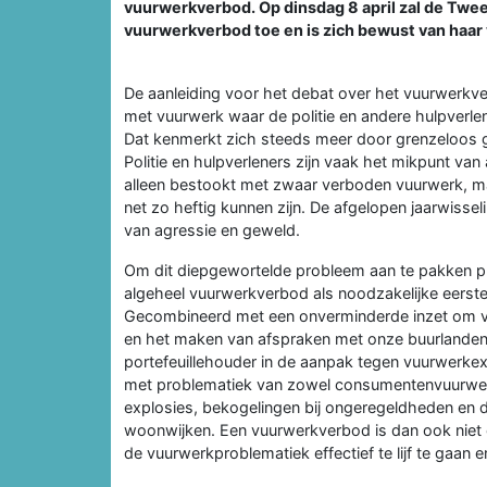
vuurwerkverbod. Op dinsdag 8 april zal de Twe
vuurwerkverbod toe en is zich bewust van haar
De aanleiding voor het debat over het vuurwerkve
met vuurwerk waar de politie en andere hulpverle
Dat kenmerkt zich steeds meer door grenzeloos g
Politie en hulpverleners zijn vaak het mikpunt van
alleen bestookt met zwaar verboden vuurwerk, 
net zo heftig kunnen zijn. De afgelopen jaarwisse
van agressie en geweld.
Om dit diepgewortelde probleem aan te pakken plei
algeheel vuurwerkverbod als noodzakelijke eerste 
Gecombineerd met een onverminderde inzet om vu
en het maken van afspraken met onze buurlanden e
portefeuillehouder in de aanpak tegen vuurwerke
met problematiek van zowel consumentenvuurwerk
explosies, bekogelingen bij ongeregeldheden en 
woonwijken. Een vuurwerkverbod is dan ook niet
de vuurwerkproblematiek effectief te lijf te gaan e