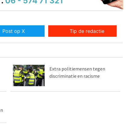
.
06 - 574 71 321
Post op X
Tip de redactie
Extra politiemensen tegen
discriminatie en racisme
en