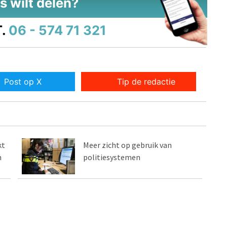
s wilt delen?
.
06 - 574 71 321
Post op X
Tip de redactie
kt
Meer zicht op gebruik van
m
politiesystemen