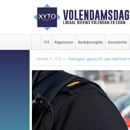
VOLENDAMSDAG
lokaal nieuws volendam en edam
112
Algemeen
Bedrijvengids
Gemeente
Home
112
Getuigen gezocht van diefstal 