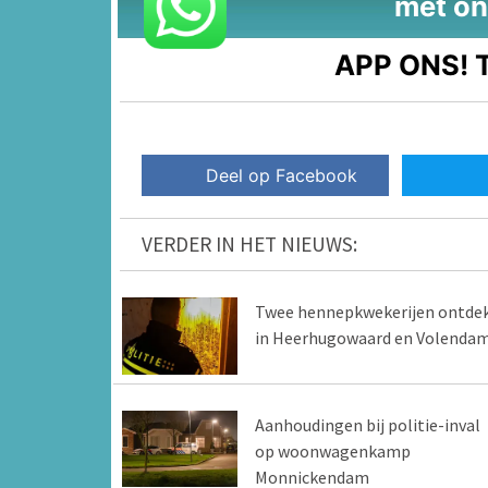
met on
APP ONS!
T
Deel op Facebook
VERDER IN HET NIEUWS:
Twee hennepkwekerijen ontde
in Heerhugowaard en Volenda
Aanhoudingen bij politie-inval
op woonwagenkamp
Monnickendam