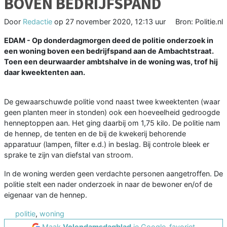
BOVEN BEDRIJFSPAND
Door
Redactie
op
27 november 2020, 12:13 uur
Bron: Politie.nl
EDAM - Op donderdagmorgen deed de politie onderzoek in
een woning boven een bedrijfspand aan de Ambachtstraat.
Toen een deurwaarder ambtshalve in de woning was, trof hij
daar kweektenten aan.
De gewaarschuwde politie vond naast twee kweektenten (waar
geen planten meer in stonden) ook een hoeveelheid gedroogde
henneptoppen aan. Het ging daarbij om 1,75 kilo. De politie nam
de hennep, de tenten en de bij de kwekerij behorende
apparatuur (lampen, filter e.d.) in beslag. Bij controle bleek er
sprake te zijn van diefstal van stroom.
In de woning werden geen verdachte personen aangetroffen. De
politie stelt een nader onderzoek in naar de bewoner en/of de
eigenaar van de hennep.
politie
,
woning
Maak
Volendamsdagblad
je Google-favoriet