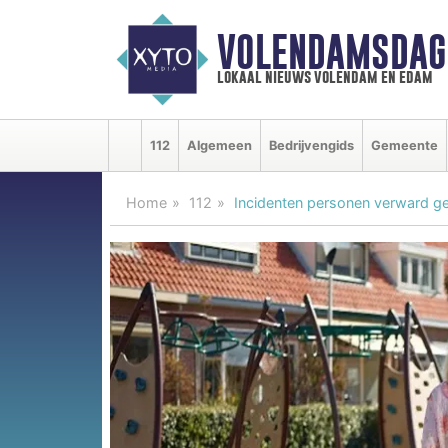
VOLENDAMSDAG
lokaal nieuws volendam en edam
112
Algemeen
Bedrijvengids
Gemeente
Home
112
Incidenten personen verward ge