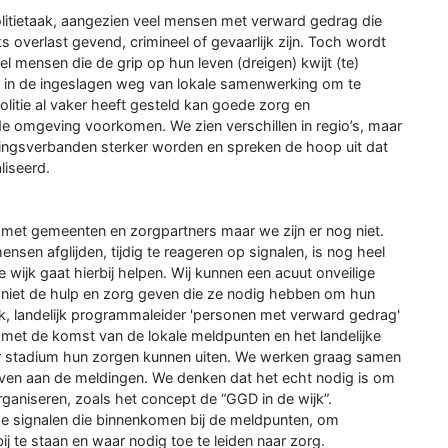
litietaak, aangezien veel mensen met verward gedrag die
s overlast gevend, crimineel of gevaarlijk zijn. Toch wordt
l mensen die de grip op hun leven (dreigen) kwijt (te)
n in de ingeslagen weg van lokale samenwerking om te
itie al vaker heeft gesteld kan goede zorg en
de omgeving voorkomen. We zien verschillen in regio’s, maar
kingsverbanden sterker worden en spreken de hoop uit dat
liseerd.
 met gemeenten en zorgpartners maar we zijn er nog niet.
sen afglijden, tijdig te reageren op signalen, is nog heel
 wijk gaat hierbij helpen. Wij kunnen een acuut onveilige
 niet de hulp en zorg geven die ze nodig hebben om hun
ijk, landelijk programmaleider 'personen met verward gedrag'
blij met de komst van de lokale meldpunten en het landelijke
r stadium hun zorgen kunnen uiten. We werken graag samen
ven aan de meldingen. We denken dat het echt nodig is om
rganiseren, zoals het concept de “GGD in de wijk”.
 de signalen die binnenkomen bij de meldpunten, om
j te staan en waar nodig toe te leiden naar zorg.