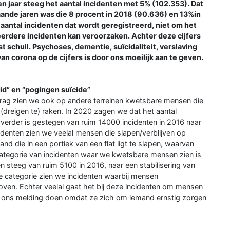
n jaar steeg het aantal incidenten met 5% (102.353). Dat
fgaande jaren was die 8 procent in 2018 (90.636) en 13%in
 aantal incidenten dat wordt geregistreerd, niet om het
erdere incidenten kan veroorzaken. Achter deze cijfers
t schuil. Psychoses, dementie, suïcidaliteit, verslaving
n corona op de cijfers is door ons moeilijk aan te geven.
id” en “pogingen suïcide”
rag zien we ook op andere terreinen kwetsbare mensen die
 (dreigen te) raken. In 2020 zagen we dat het aantal
 verder is gestegen van ruim 14000 incidenten in 2016 naar
identen zien we veelal mensen die slapen/verblijven op
nd die in een portiek van een flat ligt te slapen, waarvan
ategorie van incidenten waar we kwetsbare mensen zien is
en steeg van ruim 5100 in 2016, naar een stabilisering van
e categorie zien we incidenten waarbij mensen
oven. Echter veelal gaat het bij deze incidenten om mensen
ij ons melding doen omdat ze zich om iemand ernstig zorgen