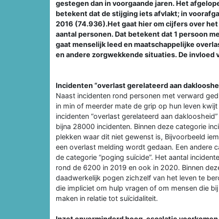
gestegen dan in voorgaande jaren. Het afgelope
betekent dat de stijging iets afvlakt; in voora
2016 (74.936).Het gaat hier om cijfers over het
aantal personen. Dat betekent dat 1 persoon me
gaat menselijk leed en maatschappelijke overlas
en andere zorgwekkende situaties. De invloed va
Incidenten “overlast gerelateerd aan daklooshe
Naast incidenten rond personen met verward ged
in min of meerder mate de grip op hun leven kwijt
incidenten “overlast gerelateerd aan dakloosheid”
bijna 28000 incidenten. Binnen deze categorie inc
plekken waar dit niet gewenst is, Bijvoorbeeld iema
een overlast melding wordt gedaan. Een andere c
de categorie “poging suïcide”. Het aantal incident
rond de 6200 in 2019 en ook in 2020. Binnen dez
daadwerkelijk pogen zichzelf van het leven te ber
die impliciet om hulp vragen of om mensen die b
maken in relatie tot suïcidaliteit.
Inzet onverminderd hoog, escalatie voorkomen