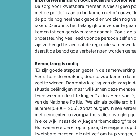
De zorg voor kwetsbare mensen is veelal geen po
met de politie in aanraking komen niet of nauwelijk
de politie nog heel vaak gebeld en we zien nog vee
raken. Daarom is het belangrijk om verder te gaa
komen tot een goedwerkende aanpak. Zoals de pol
ondersteuning veel leed voor de persoon zelf en 
zijn verheugd te zien dat de regionale samenwer
daaruit de benodigde verbeteringen worden gerea
Bemoeizorg is nodig
“Er zijn goede stappen gezet in de samenwerking
Vooral aan de voorkant, door te voorkomen dat men
veel te winnen. Doorontwikkeling van de zorg in de
situatie beëindigen maar wij kunnen deze mensen
leven weer op de rit te krijgen,” aldus Henk van D
van de Nationale Politie. “We zijn als politie erg 
nummer(0800-1205), zodat burgers in een eerde
met gemeenten en zorgpartners die opvolging ge
in elke wijk, naast de wijkagent “bemoeizorg” te o
Hulpverleners die er op af gaan, die reageren op
kwetsbare mensen, die niet zelf om hulp vragen, bi