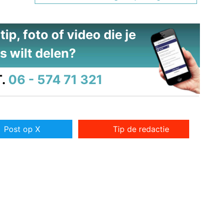
ip, foto of video die je
s wilt delen?
.
06 - 574 71 321
Post op X
Tip de redactie