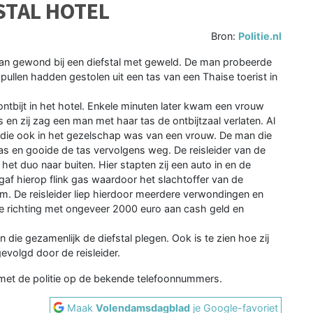
STAL HOTEL
Bron:
Politie.nl
an gewond bij een diefstal met geweld. De man probeerde
ullen hadden gestolen uit een tas van een Thaise toerist in
ontbijt in het hotel. Enkele minuten later kwam een vrouw
en zij zag een man met haar tas de ontbijtzaal verlaten. Al
die ook in het gezelschap was van een vrouw. De man die
as en gooide de tas vervolgens weg. De reisleider van de
et duo naar buiten. Hier stapten zij een auto in en de
gaf hierop flink gas waardoor het slachtoffer van de
m. De reisleider liep hierdoor meerdere verwondingen en
de richting met ongeveer 2000 euro aan cash geld en
die gezamenlijk de diefstal plegen. Ook is te zien hoe zij
evolgd door de reisleider.
et de politie op de bekende telefoonnummers.
Maak
Volendamsdagblad
je Google-favoriet