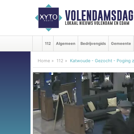
VOLENDAMSDAG
lokaal nieuws volendam en edam
112
Algemeen
Bedrijvengids
Gemeente
Home
112
Katwoude - Gezocht - Poging zw