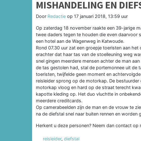
MISHANDELING EN DIEF
Door
Redactie
op
17 januari 2018, 13:59 uur
Op zaterdag 18 november raakte een 39-jarige m
twee daders tegen te houden die even daarvoor sp
een hotel aan de Wagenweg in Katwoude.
Rond 07.30 uur zat een groepje toeristen aan het 
erachter dat haar tas van de stoelleuning weg was 
snel gingen meerdere mensen achter de man aan 
de tas gestolen had, stal de portemonnee uit de t
toeristen, twijfelde geen moment en achtervolgde h
reisleider sprong op de motorkap. De bestuurder 
motorkap vloog en hard op de straat terecht kwa
kapotte kleding op. Het duo vluchtte in onbeken
meerdere creditcards.
Op camerabeelden zijn de man en de vrouw te zien 
na de diefstal snel naar buiten rennen en worden g
Herkent u deze personen? Neem dan contact op m
reisleider
,
diefstal