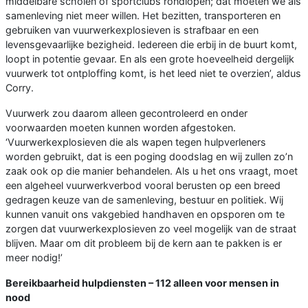
middelbare scholen of sportclubs rondlopen; dat moeten we als
samenleving niet meer willen. Het bezitten, transporteren en
gebruiken van vuurwerkexplosieven is strafbaar en een
levensgevaarlijke bezigheid. Iedereen die erbij in de buurt komt,
loopt in potentie gevaar. En als een grote hoeveelheid dergelijk
vuurwerk tot ontploffing komt, is het leed niet te overzien’, aldus
Corry.
Vuurwerk zou daarom alleen gecontroleerd en onder
voorwaarden moeten kunnen worden afgestoken.
‘Vuurwerkexplosieven die als wapen tegen hulpverleners
worden gebruikt, dat is een poging doodslag en wij zullen zo’n
zaak ook op die manier behandelen. Als u het ons vraagt, moet
een algeheel vuurwerkverbod vooral berusten op een breed
gedragen keuze van de samenleving, bestuur en politiek. Wij
kunnen vanuit ons vakgebied handhaven en opsporen om te
zorgen dat vuurwerkexplosieven zo veel mogelijk van de straat
blijven. Maar om dit probleem bij de kern aan te pakken is er
meer nodig!’
Bereikbaarheid hulpdiensten – 112 alleen voor mensen in
nood