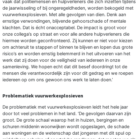
vaak dat politiemensen en hulpverleners die zich inzetten tijdens
de jaarwisseling of bij ongeregeldheden, worden bekogeld met
vuurwerkexplosieven. Met alle gevolgen van dien. Denk aan
ernstige verwondingen, blijvende gehoorschade of mentale
klachten. Dat is écht onacceptabel. De impact is groot voor
onze collega’s op straat en voor alle andere hulpverleners die
hiermee worden geconfronteerd. Zij kunnen er niet voor kiezen
om achteruit te stappen of binnen te blijven en lopen dus grote
risico’s en worden ernstig belemmerd in het uitvoeren van het
werk dat zij doen voor de veiligheid van iedereen in onze
samenleving. We hopen echt dat dit besef doordringt tot de
mensen die verantwoordelijk zijn voor dit gedrag en we roepen
iedereen op om ons gewoon ons werk te laten doen.’
Problematiek vuurwerkexplosieven
De problematiek met vuurwerkexplosieven leidt het hele jaar
door tot veel problemen in het land. ‘De gevolgen daarvan zijn
groot. De grote schaal waarop het in huizen, bergingen en
schuren middenin woonwijken wordt opgeslagen, de schade
aan woningen en de wetenschap dat jongeren met dit spul op