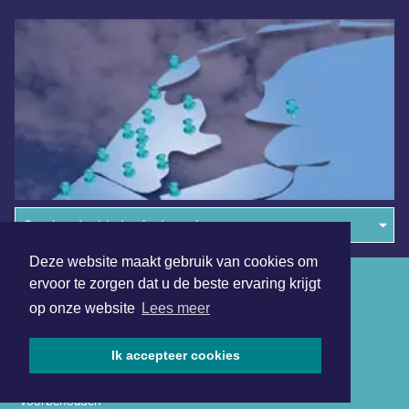
Overige dagbladen in de regio
Deze website maakt gebruik van cookies om
Algemene voorwaarden
ervoor te zorgen dat u de beste ervaring krijgt
op onze website
Lees meer
Disclaimer
Privacy Statement
Ik accepteer cookies
Copyright (c) 2026 | Volendamsdagblad.nl - Alle rechten
voorbehouden