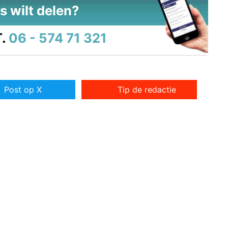
s wilt delen?
.
06 - 574 71 321
Post op X
Tip de redactie