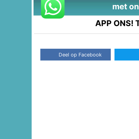
met on
APP ONS!
T
Deel op Facebook