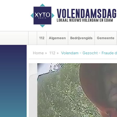
VOLENDAMSDAG
lokaal nieuws volendam en edam
112
Algemeen
Bedrijvengids
Gemeente
Home
112
Volendam - Gezocht - Fraude 