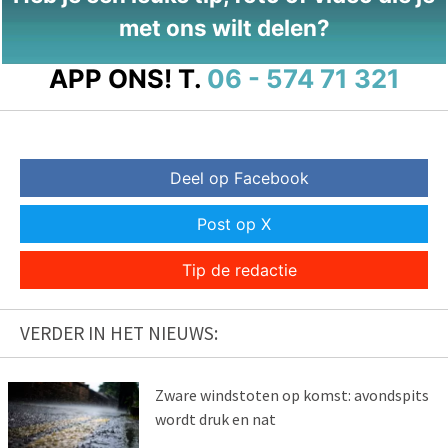
met ons wilt delen?
APP ONS!
T.
06 - 574 71 321
Deel op Facebook
Post op X
Tip de redactie
VERDER IN HET NIEUWS:
Zware windstoten op komst: avondspits
wordt druk en nat