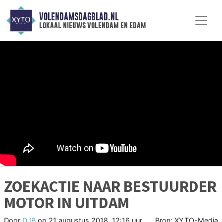
VOLENDAMSDAGBLAD.NL
lokaal nieuws volendam en edam
ZOEKACTIE NAAR BESTUURDER
MOTOR IN UITDAM
Door
DJB
op
21 augustus 2018, 12:16 uur
Bron: XYTO-Media