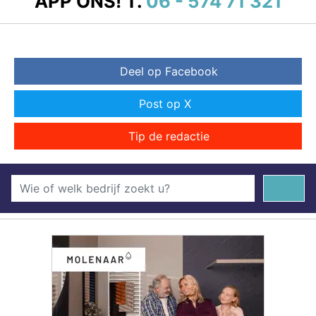
APP ONS!
T.
06 - 574 71 321
Deel op Facebook
Post op X
Tip de redactie