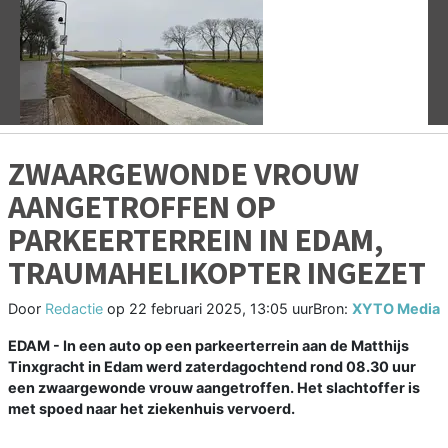
Vorige
V
ZWAARGEWONDE VROUW
AANGETROFFEN OP
PARKEERTERREIN IN EDAM,
TRAUMAHELIKOPTER INGEZET
Door
Redactie
op
22 februari 2025, 13:05 uur
Bron:
XYTO Media
EDAM - In een auto op een parkeerterrein aan de Matthijs
Tinxgracht in Edam werd zaterdagochtend rond 08.30 uur
een zwaargewonde vrouw aangetroffen. Het slachtoffer is
met spoed naar het ziekenhuis vervoerd.