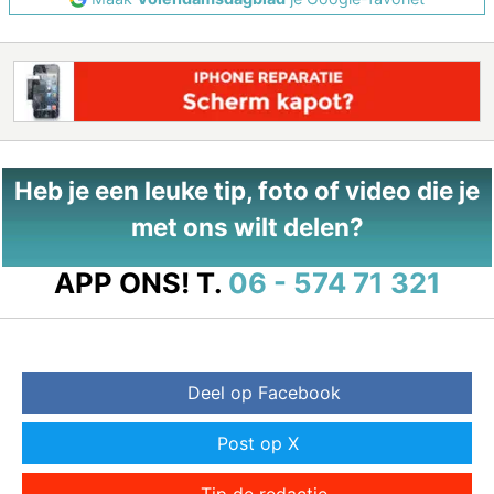
Heb je een leuke tip, foto of video die je
met ons wilt delen?
APP ONS!
T.
06 - 574 71 321
Deel op Facebook
Post op X