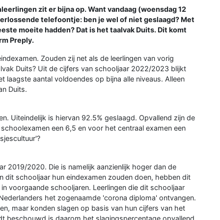
eerlingen zit er bijna op. Want vandaag (woensdag 12
verlossende telefoontje: ben je wel of niet geslaagd? Met
este moeite hadden? Dat is het taalvak Duits. Dit komt
rm Preply.
indexamen. Zouden zij net als de leerlingen van vorig
ak Duits? Uit de cijfers van schooljaar 2022/2023 blijkt
et laagste aantal voldoendes op bijna alle niveaus. Alleen
n Duits.
. Uiteindelijk is hiervan 92.5% geslaagd. Opvallend zijn de
et schoolexamen een 6,5 en voor het centraal examen een
jescultuur'?
r 2019/2020. Die is namelijk aanzienlijk hoger dan de
e in dit schooljaar hun eindexamen zouden doen, hebben dit
n voorgaande schooljaren. Leerlingen die dit schooljaar
Nederlanders het zogenaamde 'corona diploma' ontvangen.
en, maar konden slagen op basis van hun cijfers van het
rdt beschouwd is daarom het slagingspercentage opvallend