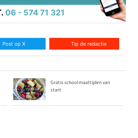
.
06 - 574 71 321
Post op X
Tip de redactie
Gratis schoolmaaltijden van
start