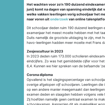
Het wachten voor zo'n 190 duizend eindexamenl
juni) komt na dagen van spanning eindelijk dat 
welke vakken leerlingen vorig schooljaar het me
naar voren uit
onderzoek
van online talenplatfo
Dit schooljaar deden ruim 190 duizend leerlingen e
examenjaar het meest moeite hebben met het taalv
Duits namelijk de grootste uitdaging te zijn, met h
havo-leerlingen hadden meer moeite met Frans da
Zesjescultuur in 2023
In 2023 deden ruim 173.000 scholieren eindexamen
eindcijfers. Zo was het gemiddelde cijfer voor h
6,4. Kunnen we hier spreken van de befaamde 'zes
Corona diploma
Opvallend is het slagingspercentage van schooljaa
overige afgelopen vijf schooljaren. Leerlingen di
op een andere manier meegemaakt dan leerlingen i
examen deden en slaagden hebben volgens vele 
Zij hoefden namelijk geen centraal examen te mak
schoolexamen. Aangezien dit als makkelijker wo