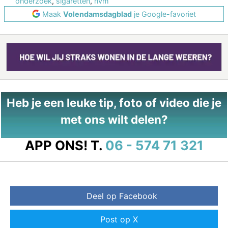
onderzoek
,
sigaretten
,
rivm
Maak
Volendamsdagblad
je Google-favoriet
Heb je een leuke tip, foto of video die je
met ons wilt delen?
APP ONS!
T.
06 - 574 71 321
Deel op Facebook
Post op X