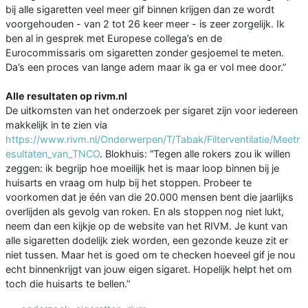
bij alle sigaretten veel meer gif binnen krijgen dan ze wordt
voorgehouden - van 2 tot 26 keer meer - is zeer zorgelijk. Ik
ben al in gesprek met Europese collega’s en de
Eurocommissaris om sigaretten zonder gesjoemel te meten.
Da’s een proces van lange adem maar ik ga er vol mee door.”
Alle resultaten op rivm.nl
De uitkomsten van het onderzoek per sigaret zijn voor iedereen
makkelijk in te zien via
https://www.rivm.nl/Onderwerpen/T/Tabak/Filterventilatie/Meetr
esultaten_van_TNCO
. Blokhuis: “Tegen alle rokers zou ik willen
zeggen: ik begrijp hoe moeilijk het is maar loop binnen bij je
huisarts en vraag om hulp bij het stoppen. Probeer te
voorkomen dat je één van die 20.000 mensen bent die jaarlijks
overlijden als gevolg van roken. En als stoppen nog niet lukt,
neem dan een kijkje op de website van het RIVM. Je kunt van
alle sigaretten dodelijk ziek worden, een gezonde keuze zit er
niet tussen. Maar het is goed om te checken hoeveel gif je nou
echt binnenkrijgt van jouw eigen sigaret. Hopelijk helpt het om
toch die huisarts te bellen.”