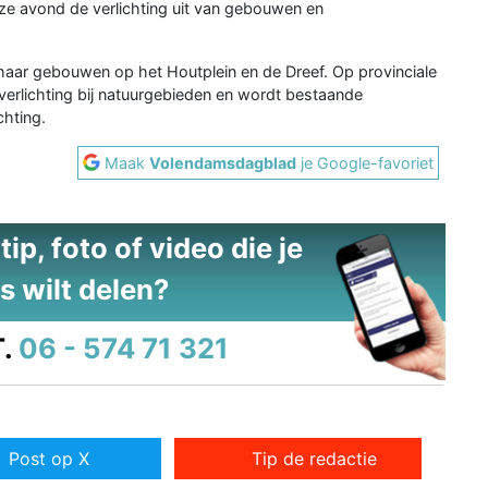
e avond de verlichting uit van gebouwen en
haar gebouwen op het Houtplein en de Dreef. Op provinciale
verlichting bij natuurgebieden en wordt bestaande
chting.
Maak
Volendamsdagblad
je Google-favoriet
ip, foto of video die je
s wilt delen?
.
06 - 574 71 321
Post op X
Tip de redactie