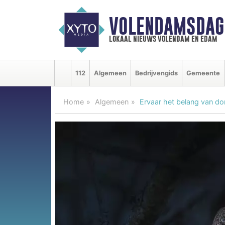
VOLENDAMSDAG
lokaal nieuws volendam en edam
112
Algemeen
Bedrijvengids
Gemeente
Home
Algemeen
Ervaar het belang van do