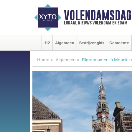
VOLENDAMSDAG
lokaal nieuws volendam en edam
112
Algemeen
Bedrijvengids
Gemeente
Home
Algemeen
Filmopnamen in Monnic