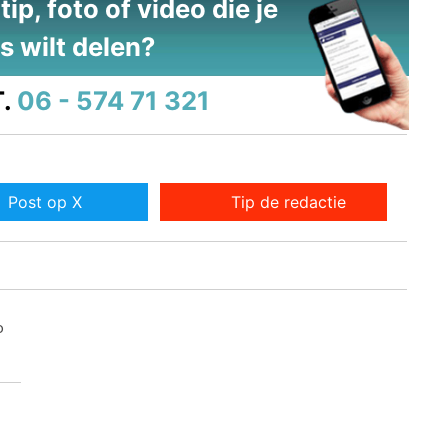
ip, foto of video die je
s wilt delen?
.
06 - 574 71 321
Post op X
Tip de redactie
o