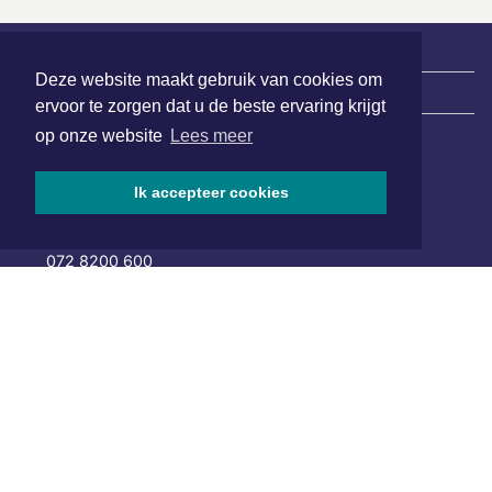
Deze website maakt gebruik van cookies om
|
Nieuws | Sport | Evenementen
ervoor te zorgen dat u de beste ervaring krijgt
op onze website
Lees meer
Hoofdvestiging:
Ik accepteer cookies
van Benthuizenlaan 1
1701 BZ Heerhugowaard
072 8200 600
redactie@xyto.nl
www.xyto.nl
SOCIAL MEDIA
NIEUWSBRIEF AANMELDEN
Schrijf je in voor onze nieuwsbrief en krijg wekelijks een