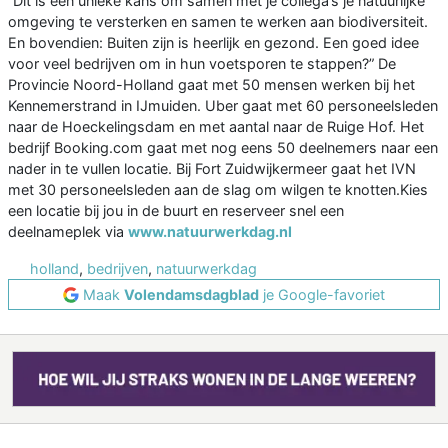
“Dit is een unieke kans om samen met je collega’s je natuurlijke
omgeving te versterken en samen te werken aan biodiversiteit.
En bovendien: Buiten zijn is heerlijk en gezond. Een goed idee
voor veel bedrijven om in hun voetsporen te stappen?” De
Provincie Noord-Holland gaat met 50 mensen werken bij het
Kennemerstrand in IJmuiden. Uber gaat met 60 personeelsleden
naar de Hoeckelingsdam en met aantal naar de Ruige Hof. Het
bedrijf Booking.com gaat met nog eens 50 deelnemers naar een
nader in te vullen locatie. Bij Fort Zuidwijkermeer gaat het IVN
met 30 personeelsleden aan de slag om wilgen te knotten.Kies
een locatie bij jou in de buurt en reserveer snel een
deelnameplek via
www.natuurwerkdag.nl
holland
,
bedrijven
,
natuurwerkdag
Maak
Volendamsdagblad
je Google-favoriet