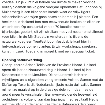
voedsel. En je kunt hier harken om ruimte te maken voor de
bollen/bloemen die volgend voorjaar opkomen! Het Echobos bij
Muiderberg is een bijzondere locatie waar de vrijwilligers
stinsenbollen voorbijen gaan poten en bomen bij planten. Een
heel mooi onbekend bos met eeuwenoude beuken en eiken en
waterlopen. Op een aantal van de 70 locaties worden
bijenbosjes geplant, dit zijn struiken met veel nectar en stuifmeel
voor bijen. In de MijnStadstuin Amsterdam is tijdens de
natuurwerkdag een TreeFest boomfestival, je kunt hier in
hetvoedselbos bomen planten. Er zijn workshops, sprekers,
kunst, muziek. Toegang is mogelijk met een speciaal ticket.
Opening natuurwerkdag.
Gedeputeerde Adnan Tekin van de Provincie Noord-Holland
opent dit jaar de Natuurwerkdag in Noord-Holland bij het
Kennemerstrand te IJmuiden. Dit natuurterrein beheren
vrijwilligers en is eigendom van gemeente Velsen. Samen met de
Slufter op Texel is dit Nederlands rijkste natte duinvallei. Samen
ruimen ze maaisel op in de drassige delen om daarmee de
grond meer te verschralen. Een overweldigende hoeveelheid
orchideeën is volgend jaar dan (opnieuw) het resultaat! Het is
niet toevallig dat de gedeputeerde de Natuurwerkdag opent.