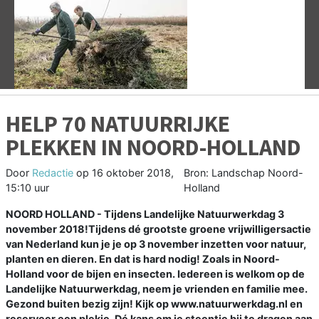
Vorige
V
HELP 70 NATUURRIJKE
PLEKKEN IN NOORD-HOLLAND
Door
Redactie
op
16 oktober 2018,
Bron: Landschap Noord-
15:10 uur
Holland
NOORD HOLLAND - Tijdens Landelijke Natuurwerkdag 3
november 2018!Tijdens dé grootste groene vrijwilligersactie
van Nederland kun je je op 3 november inzetten voor natuur,
planten en dieren. En dat is hard nodig! Zoals in Noord-
Holland voor de bijen en insecten. Iedereen is welkom op de
Landelijke Natuurwerkdag, neem je vrienden en familie mee.
Gezond buiten bezig zijn! Kijk op www.natuurwerkdag.nl en
reserveer een plekje. Dé kans om je steentje bij te dragen aan