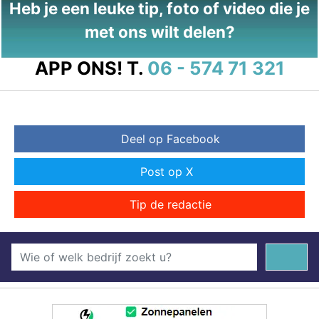
Heb je een leuke tip, foto of video die je
met ons wilt delen?
APP ONS!
T.
06 - 574 71 321
Deel op Facebook
Post op X
Tip de redactie