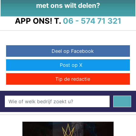
met ons wilt delen?
APP ONS!
T.
06 - 574 71 321
Deel op Facebook
Post op X
Tip de redactie