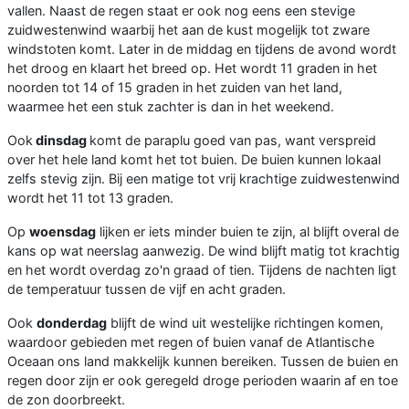
vallen. Naast de regen staat er ook nog eens een stevige
zuidwestenwind waarbij het aan de kust mogelijk tot zware
windstoten komt. Later in de middag en tijdens de avond wordt
het droog en klaart het breed op. Het wordt 11 graden in het
noorden tot 14 of 15 graden in het zuiden van het land,
waarmee het een stuk zachter is dan in het weekend.
Ook
dinsdag
komt de paraplu goed van pas, want verspreid
over het hele land komt het tot buien. De buien kunnen lokaal
zelfs stevig zijn. Bij een matige tot vrij krachtige zuidwestenwind
wordt het 11 tot 13 graden.
Op
woensdag
lijken er iets minder buien te zijn, al blijft overal de
kans op wat neerslag aanwezig. De wind blijft matig tot krachtig
en het wordt overdag zo'n graad of tien. Tijdens de nachten ligt
de temperatuur tussen de vijf en acht graden.
Ook
donderdag
blijft de wind uit westelijke richtingen komen,
waardoor gebieden met regen of buien vanaf de Atlantische
Oceaan ons land makkelijk kunnen bereiken. Tussen de buien en
regen door zijn er ook geregeld droge perioden waarin af en toe
de zon doorbreekt.