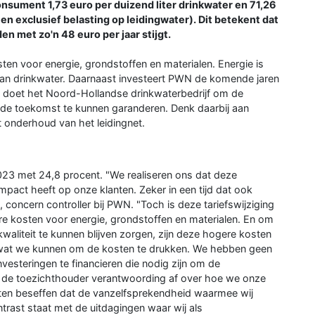
onsument 1,73 euro per duizend liter drinkwater en 71,26
 en exclusief belasting op leidingwater). Dit betekent dat
 met zo'n 48 euro per jaar stijgt.
osten voor energie, grondstoffen en materialen. Energie is
van drinkwater. Daarnaast investeert PWN de komende jaren
 Dit doet het Noord-Hollandse drinkwaterbedrijf om de
n de toekomst te kunnen garanderen. Denk daarbij aan
et onderhoud van het leidingnet.
2023 met 24,8 procent. "We realiseren ons dat deze
 impact heeft op onze klanten. Zeker in een tijd dat ook
concern controller bij PWN. "Toch is deze tariefswijziging
 kosten voor energie, grondstoffen en materialen. En om
aliteit te kunnen blijven zorgen, zijn deze hogere kosten
f wat we kunnen om de kosten te drukken. We hebben geen
esteringen te financieren die nodig zijn om de
n de toezichthouder verantwoording af over hoe we onze
ten beseffen dat de vanzelfsprekendheid waarmee wij
trast staat met de uitdagingen waar wij als