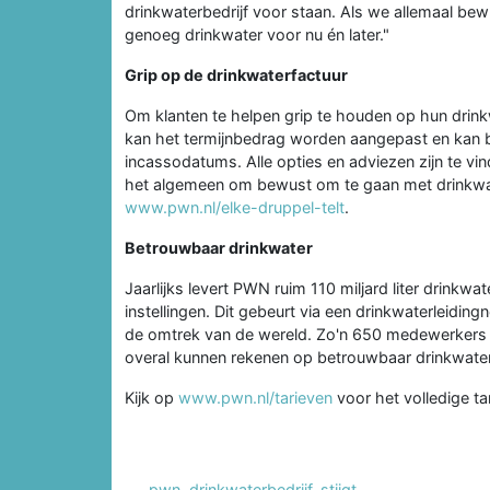
drinkwaterbedrijf voor staan. Als we allemaal b
genoeg drinkwater voor nu én later."
Grip op de drinkwaterfactuur
Om klanten te helpen grip te houden op hun drin
kan het termijnbedrag worden aangepast en kan b
incassodatums. Alle opties en adviezen zijn te v
het algemeen om bewust om te gaan met drinkwate
www.pwn.nl/elke-druppel-telt
.
Betrouwbaar drinkwater
Jaarlijks levert PWN ruim 110 miljard liter drink
instellingen. Dit gebeurt via een drinkwaterleidin
de omtrek van de wereld. Zo'n 650 medewerkers zo
overal kunnen rekenen op betrouwbaar drinkwater
Kijk op
www.pwn.nl/tarieven
voor het volledige ta
pwn
,
drinkwaterbedrijf
,
stijgt