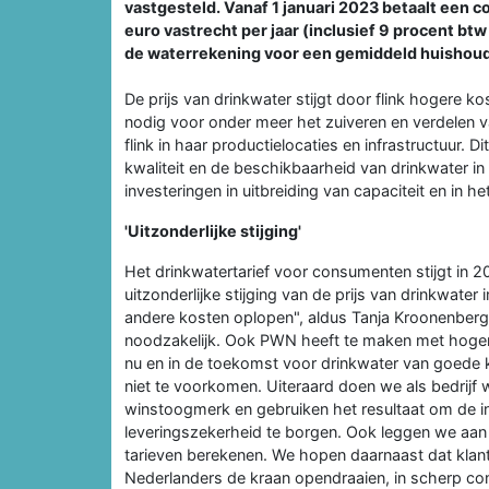
vastgesteld. Vanaf 1 januari 2023 betaalt een c
euro vastrecht per jaar (inclusief 9 procent btw
de waterrekening voor een gemiddeld huishouden
De prijs van drinkwater stijgt door flink hogere k
nodig voor onder meer het zuiveren en verdelen 
flink in haar productielocaties en infrastructuur.
kwaliteit en de beschikbaarheid van drinkwater i
investeringen in uitbreiding van capaciteit en in h
'Uitzonderlijke stijging'
Het drinkwatertarief voor consumenten stijgt in 
uitzonderlijke stijging van de prijs van drinkwater
andere kosten oplopen", aldus Tanja Kroonenberg, 
noodzakelijk. Ook PWN heeft te maken met hogere
nu en in de toekomst voor drinkwater van goede kw
niet te voorkomen. Uiteraard doen we als bedrij
winstoogmerk en gebruiken het resultaat om de inv
leveringszekerheid te borgen. Ook leggen we aa
tarieven berekenen. We hopen daarnaast dat klan
Nederlanders de kraan opendraaien, in scherp con