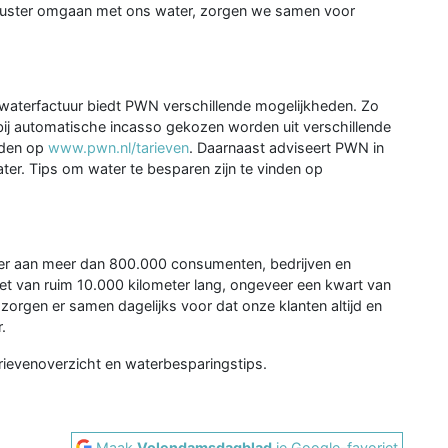
ewuster omgaan met ons water, zorgen we samen voor
kwaterfactuur biedt PWN verschillende mogelijkheden. Zo
ij automatische incasso gekozen worden uit verschillende
inden op
www.pwn.nl/tarieven
. Daarnaast adviseert PWN in
r. Tips om water te besparen zijn te vinden op
water aan meer dan 800.000 consumenten, bedrijven en
gnet van ruim 10.000 kilometer lang, ongeveer een kwart van
rgen er samen dagelijks voor dat onze klanten altijd en
.
rievenoverzicht en waterbesparingstips.
Maak
Volendamsdagblad
je Google-favoriet