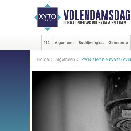
VOLENDAMSDAG
lokaal nieuws volendam en edam
112
Algemeen
Bedrijvengids
Gemeente
Home
Algemeen
PWN stelt nieuwe tarieven