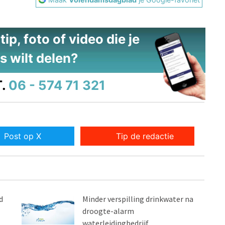
ip, foto of video die je
s wilt delen?
.
06 - 574 71 321
Post op X
Tip de redactie
d
Minder verspilling drinkwater na
droogte-alarm
waterleidingbedrijf