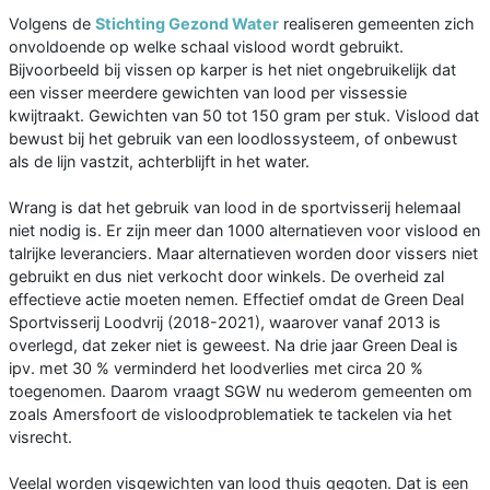
Volgens de
Stichting Gezond Water
realiseren gemeenten zich
onvoldoende op welke schaal vislood wordt gebruikt.
Bijvoorbeeld bij vissen op karper is het niet ongebruikelijk dat
een visser meerdere gewichten van lood per vissessie
kwijtraakt. Gewichten van 50 tot 150 gram per stuk. Vislood dat
bewust bij het gebruik van een loodlossysteem, of onbewust
als de lijn vastzit, achterblijft in het water.
Wrang is dat het gebruik van lood in de sportvisserij helemaal
niet nodig is. Er zijn meer dan 1000 alternatieven voor vislood en
talrijke leveranciers. Maar alternatieven worden door vissers niet
gebruikt en dus niet verkocht door winkels. De overheid zal
effectieve actie moeten nemen. Effectief omdat de Green Deal
Sportvisserij Loodvrij (2018-2021), waarover vanaf 2013 is
overlegd, dat zeker niet is geweest. Na drie jaar Green Deal is
ipv. met 30 % verminderd het loodverlies met circa 20 %
toegenomen. Daarom vraagt SGW nu wederom gemeenten om
zoals Amersfoort de visloodproblematiek te tackelen via het
visrecht.
Veelal worden visgewichten van lood thuis gegoten. Dat is een