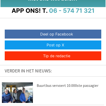
APP ONS!
T.
06 - 574 71 321
Deel op Facebook
Post op X
Tip de redactie
VERDER IN HET NIEUWS:
Buurtbus vervoert 10.000ste passagier