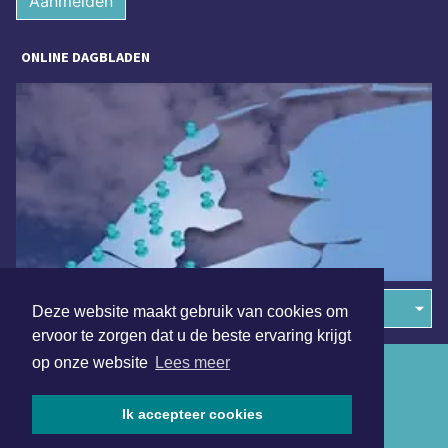
Aanmelden
ONLINE DAGBLADEN
Overige dagbladen in de regio
Deze website maakt gebruik van cookies om
ervoor te zorgen dat u de beste ervaring krijgt
op onze website
Lees meer
Algemene voorwaarden
Disclaimer
Ik accepteer cookies
Privacy Statement