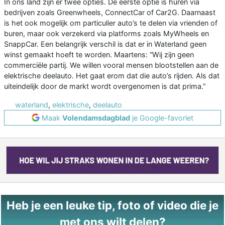
In ons land zijn er twee opties. De eerste optie is huren via
bedrijven zoals Greenwheels, ConnectCar of Car2G. Daarnaast
is het ook mogelijk om particulier auto’s te delen via vrienden of
buren, maar ook verzekerd via platforms zoals MyWheels en
SnappCar. Een belangrijk verschil is dat er in Waterland geen
winst gemaakt hoeft te worden. Maartens: “Wij zijn geen
commerciële partij. We willen vooral mensen blootstellen aan de
elektrische deelauto. Het gaat erom dat die auto’s rijden. Als dat
uiteindelijk door de markt wordt overgenomen is dat prima.”
waterland
,
elektrische
,
deelauto
Maak
Volendamsdagblad
je Google-favoriet
Heb je een leuke tip, foto of video die je
met ons wilt delen?