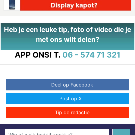
Heb je een leuke tip, foto of video die je
met ons wilt delen?
APP ONS!
T.
06 - 574 71 321
Deel op Facebook
Post op X
Tip de redactie