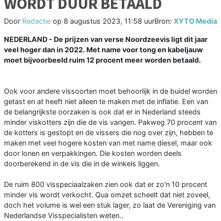
WORDT DUUR BETAALD
Door
Redactie
op
8 augustus 2023, 11:58 uur
Bron:
XYTO Media
NEDERLAND - De prijzen van verse Noordzeevis ligt dit jaar
veel hoger dan in 2022. Met name voor tong en kabeljauw
moet bijvoorbeeld ruim 12 procent meer worden betaald.
Ook voor andere vissoorten moet behoorlijk in de buidel worden
getast en at heeft niet alleen te maken met de inflatie. Een van
de belangrijkste oorzaken is ook dat er in Nederland steeds
minder viskotters zijn die de vis vangen. Pakweg 70 procent van
de kotters is gestopt en de vissers die nog over zijn, hebben te
maken met veel hogere kosten van met name diesel, maar ook
door lonen en verpakkingen. Die kosten worden deels
doorberekend in de vis die in de winkels liggen.
De ruim 800 visspeciaalzaken zien ook dat er zo'n 10 procent
minder vis wordt verkocht. Qua omzet scheelt dat niet zoveel,
doch het volume is wel een stuk lager, zo laat de Vereniging van
Nederlandse Visspecialisten weten..