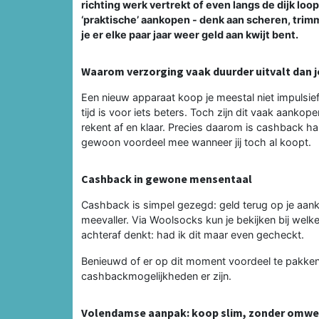
richting werk vertrekt of even langs de dijk loopt:
‘praktische’ aankopen - denk aan scheren, trim
je er elke paar jaar weer geld aan kwijt bent.
Waarom verzorging vaak duurder uitvalt dan j
Een nieuw apparaat koop je meestal niet impulsie
tijd is voor iets beters. Toch zijn dit vaak aankope
rekent af en klaar. Precies daarom is cashback han
gewoon voordeel mee wanneer jij toch al koopt.
Cashback in gewone mensentaal
Cashback is simpel gezegd: geld terug op je aank
meevaller. Via Woolsocks kun je bekijken bij welk
achteraf denkt: had ik dit maar even gecheckt.
Benieuwd of er op dit moment voordeel te pakken
cashbackmogelijkheden er zijn.
Volendamse aanpak: koop slim, zonder omw