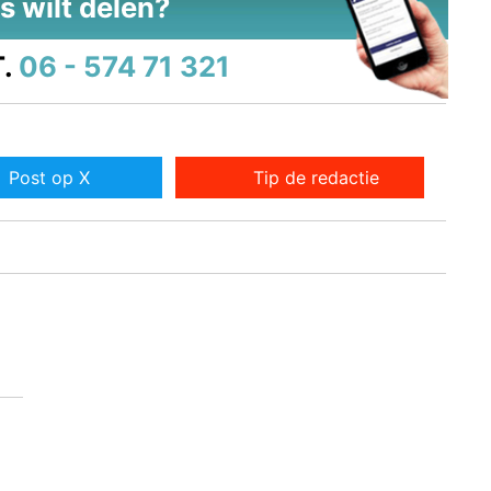
s wilt delen?
.
06 - 574 71 321
Post op X
Tip de redactie