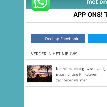
met on
APP ONS!
T
Deel op Facebook
VERDER IN HET NIEUWS:
Maand mei eindigt wisselvallig,
maar richting Pinksteren
zachter en warmer