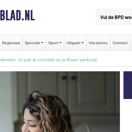
BLAD.NL
Regionaal
Specials
Sport
Uitgaan
Vacatures
Contact
Volendam: zo pak je voordeel op je Braun-aankoop