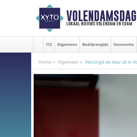
VOLENDAMSDAG
lokaal nieuws volendam en edam
112
Algemeen
Bedrijvengids
Gemeente
Home
Algemeen
Verzorgd de deur uit in 