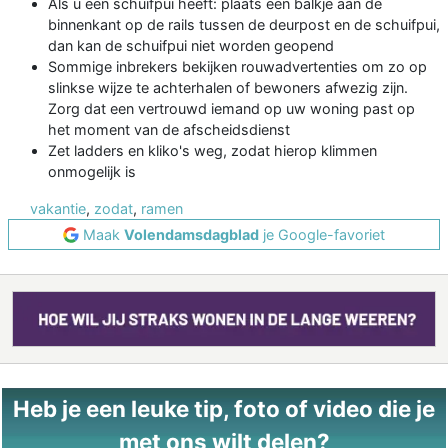
Als u een schuifpui heeft: plaats een balkje aan de
binnenkant op de rails tussen de deurpost en de schuifpui,
dan kan de schuifpui niet worden geopend
Sommige inbrekers bekijken rouwadvertenties om zo op
slinkse wijze te achterhalen of bewoners afwezig zijn.
Zorg dat een vertrouwd iemand op uw woning past op
het moment van de afscheidsdienst
Zet ladders en kliko's weg, zodat hierop klimmen
onmogelijk is
vakantie
,
zodat
,
ramen
Maak
Volendamsdagblad
je Google-favoriet
Heb je een leuke tip, foto of video die je
met ons wilt delen?