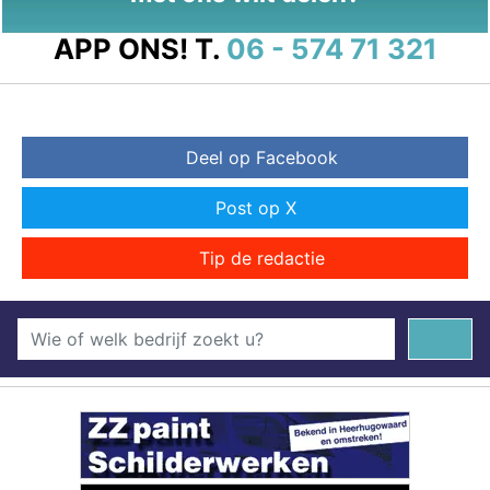
APP ONS!
T.
06 - 574 71 321
Deel op Facebook
Post op X
Tip de redactie