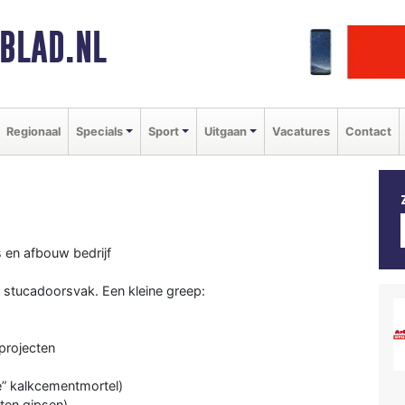
BLAD.NL
Regionaal
Specials
Sport
Uitgaan
Vacatures
Contact
s en afbouw bedrijf
t stucadoorsvak. Een kleine greep:
projecten
e” kalkcementmortel)
ten gipsen)