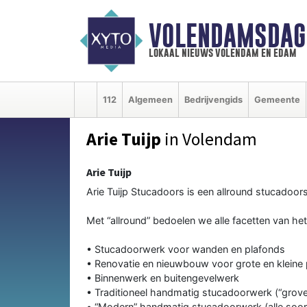
VOLENDAMSDAG
lokaal nieuws volendam en edam
112
Algemeen
Bedrijvengids
Gemeente
Arie Tuijp
in Volendam
Arie Tuijp
Arie Tuijp Stucadoors is een allround stucadoor
Met “allround” bedoelen we alle facetten van he
• Stucadoorwerk voor wanden en plafonds
• Renovatie en nieuwbouw voor grote en kleine 
• Binnenwerk en buitengevelwerk
• Traditioneel handmatig stucadoorwerk (“grov
• “Modern” handmatig stucadoorwerk (alle soor