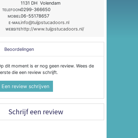
1131 DH Volendam
0299-366650
TELEFOON
06-55178657
MOBIEL
info@tuijpstucadoors.nl
E-MAIL
http://www.tuijpstucadoors.nl/
WEBSITE
Beoordelingen
p dit moment is er nog geen review. Wees de
erste die een review schrijft.
Een review schrijven
Schrijf een review