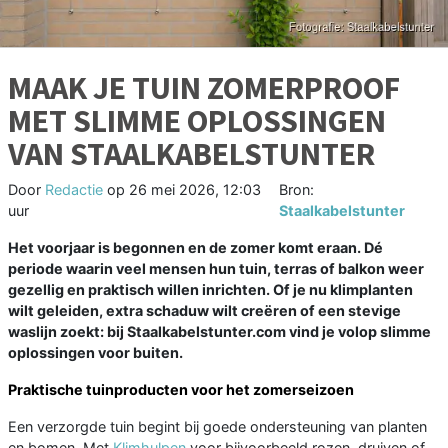
MAAK JE TUIN ZOMERPROOF
MET SLIMME OPLOSSINGEN
VAN STAALKABELSTUNTER
Door
Redactie
op
26 mei 2026, 12:03
Bron:
uur
Staalkabelstunter
Het voorjaar is begonnen en de zomer komt eraan. Dé
periode waarin veel mensen hun tuin, terras of balkon weer
gezellig en praktisch willen inrichten. Of je nu klimplanten
wilt geleiden, extra schaduw wilt creëren of een stevige
waslijn zoekt: bij Staalkabelstunter.com vind je volop slimme
oplossingen voor buiten.
Praktische tuinproducten voor het zomerseizoen
Een verzorgde tuin begint bij goede ondersteuning van planten
en bomen. Met
Klimhulpen
voor bijvoorbeeld rozen, druiven of