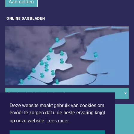
Aanmelden
ONLINE DAGBLADEN
Overige dagbladen in de regio
Deze website maakt gebruik van cookies om
Algemene voorwaarden
ervoor te zorgen dat u de beste ervaring krijgt
op onze website
Lees meer
Disclaimer
Privacy Statement