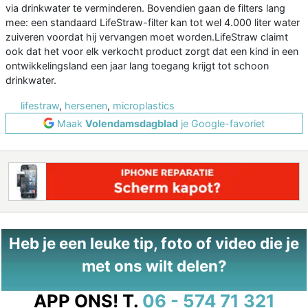
via drinkwater te verminderen. Bovendien gaan de filters lang
mee: een standaard LifeStraw-filter kan tot wel 4.000 liter water
zuiveren voordat hij vervangen moet worden.LifeStraw claimt
ook dat het voor elk verkocht product zorgt dat een kind in een
ontwikkelingsland een jaar lang toegang krijgt tot schoon
drinkwater.
lifestraw
,
hersenen
,
microplastics
Maak
Volendamsdagblad
je Google-favoriet
Heb je een leuke tip, foto of video die je
met ons wilt delen?
APP ONS!
T.
06 - 574 71 321