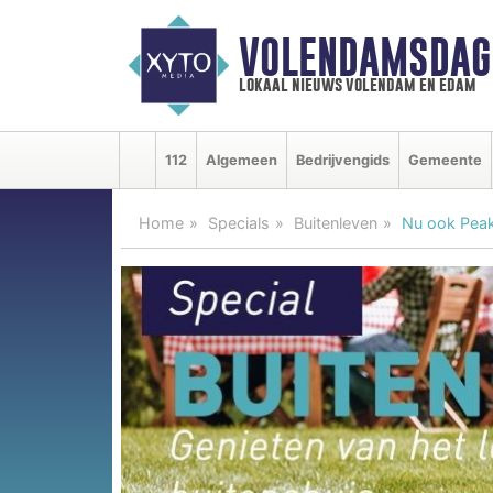
VOLENDAMSDAG
lokaal nieuws volendam en edam
112
Algemeen
Bedrijvengids
Gemeente
Home
Specials
Buitenleven
Nu ook Peak