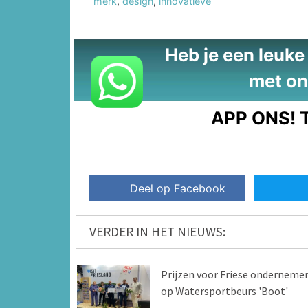
merk
,
design
,
innovatieve
Heb je een leuke t
met on
APP ONS!
T
Deel op Facebook
VERDER IN HET NIEUWS:
Prijzen voor Friese onderneme
op Watersportbeurs 'Boot'