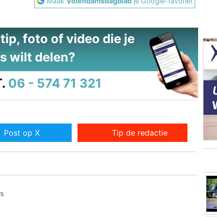
Maak
Volendamsdagblad
je Google-favoriet
ip, foto of video die je
s wilt delen?
.
06 - 574 71 321
Post op X
Tip de redactie
rs