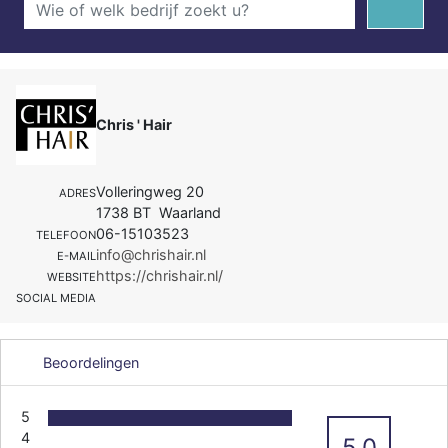
Chris ' Hair
Volleringweg 20
ADRES
1738 BT Waarland
06-15103523
TELEFOON
info@chrishair.nl
E-MAIL
https://chrishair.nl/
WEBSITE
SOCIAL MEDIA
Beoordelingen
5
4
5.0