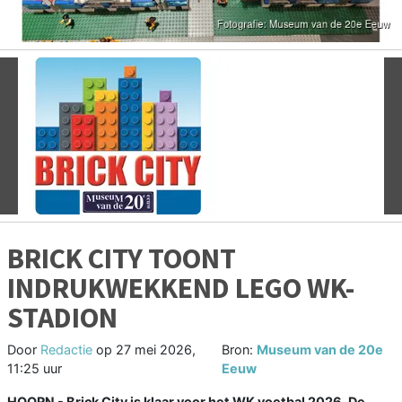
Vorige
V
BRICK CITY TOONT
INDRUKWEKKEND LEGO WK-
STADION
Door
Redactie
op
27 mei 2026,
Bron:
Museum van de 20e
11:25 uur
Eeuw
HOORN - Brick City is klaar voor het WK voetbal 2026. De