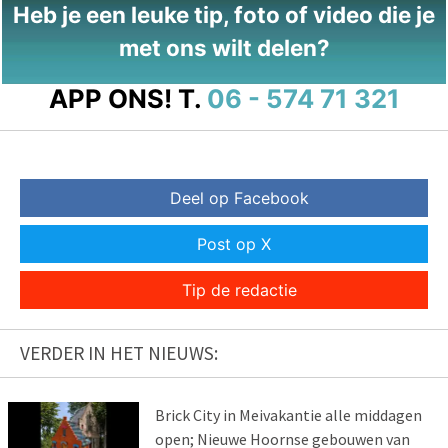
Heb je een leuke tip, foto of video die je
met ons wilt delen?
APP ONS!
T.
06 - 574 71 321
Deel op Facebook
Post op X
Tip de redactie
VERDER IN HET NIEUWS:
Brick City in Meivakantie alle middagen
open; Nieuwe Hoornse gebouwen van