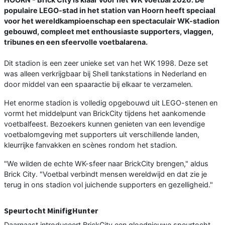
populaire LEGO-stad in het station van Hoorn heeft speciaal
voor het wereldkampioenschap een spectaculair WK-stadion
gebouwd, compleet met enthousiaste supporters, vlaggen,
tribunes en een sfeervolle voetbalarena.
Dit stadion is een zeer unieke set van het WK 1998. Deze set
was alleen verkrijgbaar bij Shell tankstations in Nederland en
door middel van een spaaractie bij elkaar te verzamelen.
Het enorme stadion is volledig opgebouwd uit LEGO-stenen en
vormt het middelpunt van BrickCity tijdens het aankomende
voetbalfeest. Bezoekers kunnen genieten van een levendige
voetbalomgeving met supporters uit verschillende landen,
kleurrijke fanvakken en scènes rondom het stadion.
"We wilden de echte WK-sfeer naar BrickCity brengen," aldus
Brick City. "Voetbal verbindt mensen wereldwijd en dat zie je
terug in ons stadion vol juichende supporters en gezelligheid."
Speurtocht MinifigHunter
Daarnaast introduceert BrickCity een gloednieuwe speurtocht