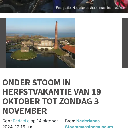
Vorige
V
ONDER STOOM IN
HERFSTVAKANTIE VAN 19
OKTOBER TOT ZONDAG 3
NOVEMBER
Door
Redactie
op
14 oktober
Bron:
Nederlands
2024, 13:16 uur
Stoommachinemuseum