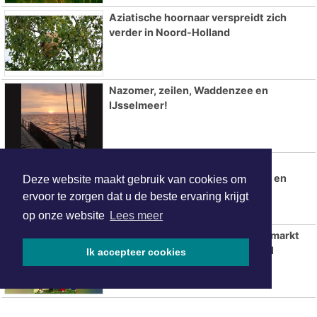
Aziatische hoornaar verspreidt zich
verder in Noord-Holland
Nazomer, zeilen, Waddenzee en
IJsselmeer!
Flitsmarathon van start: extra
snelheidscontroles in Nederland en
Deze website maakt gebruik van cookies om
populaire vakantielanden
ervoor te zorgen dat u de beste ervaring krijgt
op onze website
Lees meer
Tweede editie Sorochynska Jaarmarkt
komt er aan in Stadspark De Parel
Ik accepteer cookies