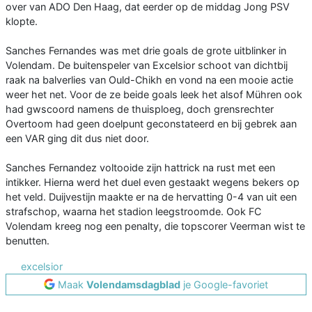
over van ADO Den Haag, dat eerder op de middag Jong PSV
klopte.
Sanches Fernandes was met drie goals de grote uitblinker in
Volendam. De buitenspeler van Excelsior schoot van dichtbij
raak na balverlies van Ould-Chikh en vond na een mooie actie
weer het net. Voor de ze beide goals leek het alsof Mühren ook
had gwscoord namens de thuisploeg, doch grensrechter
Overtoom had geen doelpunt geconstateerd en bij gebrek aan
een VAR ging dit dus niet door.
Sanches Fernandez voltooide zijn hattrick na rust met een
intikker. Hierna werd het duel even gestaakt wegens bekers op
het veld. Duijvestijn maakte er na de hervatting 0-4 van uit een
strafschop, waarna het stadion leegstroomde. Ook FC
Volendam kreeg nog een penalty, die topscorer Veerman wist te
benutten.
excelsior
Maak
Volendamsdagblad
je Google-favoriet