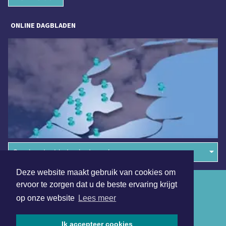
ONLINE DAGBLADEN
Overige dagbladen in de regio
Deze website maakt gebruik van cookies om
Algemene voorwaarden
ervoor te zorgen dat u de beste ervaring krijgt
op onze website
Lees meer
Disclaimer
Privacy Statement
Ik accepteer cookies