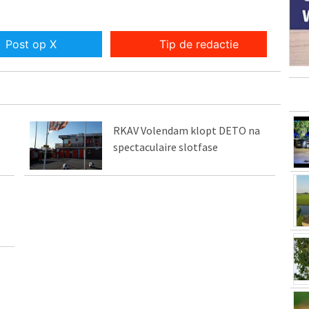
Post op X
Tip de redactie
RKAV Volendam klopt DETO na
spectaculaire slotfase