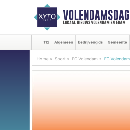
VOLENDAMSDAG
lokaal nieuws volendam en edam
112
Algemeen
Bedrijvengids
Gemeente
Home
Sport
FC Volendam
FC Volendam 