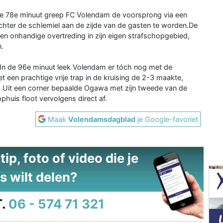
n de 78e minuut greep FC Volendam de voorsprong via een
chter de schlemiel aan de zijde van de gasten te worden.De
en onhandige overtreding in zijn eigen strafschopgebied,
.
In de 96e minuut leek Volendam er tóch nog met de
 een prachtige vrije trap in de kruising de 2-3 maakte,
g. Uit een corner bepaalde Ogawa met zijn tweede van de
uis floot vervolgens direct af.
Maak
Volendamsdagblad
je Google-favoriet
ip, foto of video die je
s wilt delen?
.
06 - 574 71 321