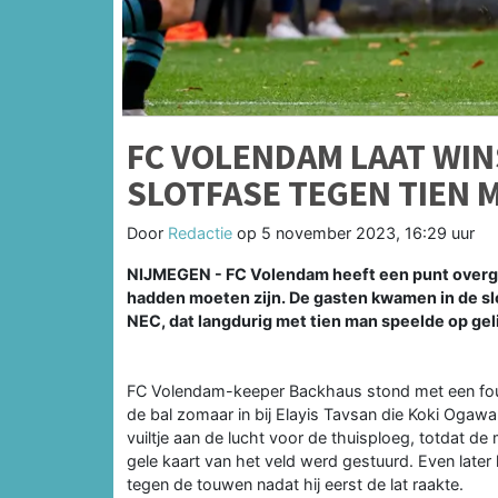
FC VOLENDAM LAAT WIN
SLOTFASE TEGEN TIEN 
Door
Redactie
op
5 november 2023, 16:29 uur
NIJMEGEN - FC Volendam heeft een punt overge
hadden moeten zijn. De gasten kwamen in de s
NEC, dat langdurig met tien man speelde op geli
FC Volendam-keeper Backhaus stond met een fout
de bal zomaar in bij Elayis Tavsan die Koki Ogawa i
vuiltje aan de lucht voor de thuisploeg, totdat d
gele kaart van het veld werd gestuurd. Even later
tegen de touwen nadat hij eerst de lat raakte.