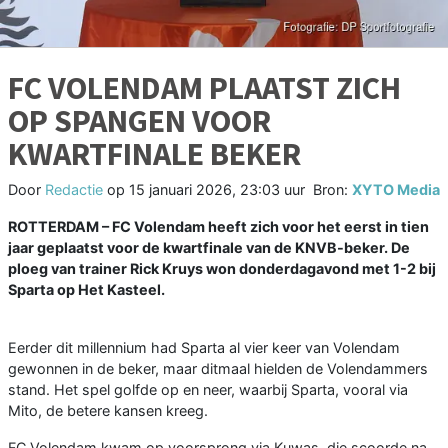
FC VOLENDAM PLAATST ZICH
OP SPANGEN VOOR
KWARTFINALE BEKER
Door
Redactie
op
15 januari 2026, 23:03 uur
Bron:
XYTO Media
ROTTERDAM – FC Volendam heeft zich voor het eerst in tien
jaar geplaatst voor de kwartfinale van de KNVB-beker. De
ploeg van trainer Rick Kruys won donderdagavond met 1-2 bij
Sparta op Het Kasteel.
Eerder dit millennium had Sparta al vier keer van Volendam
gewonnen in de beker, maar ditmaal hielden de Volendammers
stand. Het spel golfde op en neer, waarbij Sparta, vooral via
Mito, de betere kansen kreeg.
FC Volendam kwam op voorsprong via Kuwas, die scoorde na