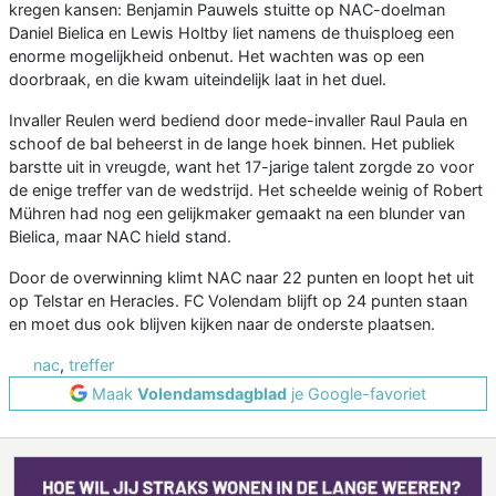
kregen kansen: Benjamin Pauwels stuitte op NAC-doelman
Daniel Bielica en Lewis Holtby liet namens de thuisploeg een
enorme mogelijkheid onbenut. Het wachten was op een
doorbraak, en die kwam uiteindelijk laat in het duel.
Invaller Reulen werd bediend door mede-invaller Raul Paula en
schoof de bal beheerst in de lange hoek binnen. Het publiek
barstte uit in vreugde, want het 17-jarige talent zorgde zo voor
de enige treffer van de wedstrijd. Het scheelde weinig of Robert
Mühren had nog een gelijkmaker gemaakt na een blunder van
Bielica, maar NAC hield stand.
Door de overwinning klimt NAC naar 22 punten en loopt het uit
op Telstar en Heracles. FC Volendam blijft op 24 punten staan
en moet dus ook blijven kijken naar de onderste plaatsen.
nac
,
treffer
Maak
Volendamsdagblad
je Google-favoriet