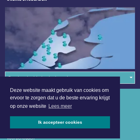
Overige dagbladen in de regio
Deze website maakt gebruik van cookies om
Algemene voorwaarden
ervoor te zorgen dat u de beste ervaring krijgt
op onze website
Lees meer
Disclaimer
Privacy Statement
Ik accepteer cookies
Copyright (c) 2026 | Volendamsdagblad.nl - Alle rechten
voorbehouden