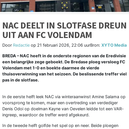
NAC DEELT IN SLOTFASE DREUN
UIT AAN FC VOLENDAM
Door
Redactie
op
21 februari 2026, 22:06 uur
Bron:
XYTO Media
BREDA – NAC heeft in de onderste regionen van de Eredivisie
een belangrijke zege geboekt. De Bredase ploeg versloeg FC
Volendam met 1-0 en boekte daarmee de vierde
thuisoverwinning van het seizoen. De beslissende treffer viel
pas in de slotfase.
In de eerste helft leek NAC via winteraanwinst Amine Salama op
voorsprong te komen, maar een overtreding van verdediger
Denis Odoi op doelman Kayne van Oevelen leidde tot een VAR-
ingreep, waardoor de treffer werd afgekeurd.
In de tweede helft golfde het spel op en neer. Beide ploegen