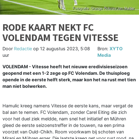
RODE KAART NEKT FC
VOLENDAM TEGEN VITESSE
Door
Redactie
op
12 augustus 2023, 5:08
Bron:
XYTO
uur
Media
VOLENDAM - Vitesse heeft het nieuwe eredivisieseizoen
geopend met een 1-2 zege op FC Volendam. De thuisploeg
opende in de eerste helft sterk, maar kon het na rust met tien
man niet bolwerken.
Hamulic kreeg namens Vitesse de eerste kans, maar vergat de
bal aan te nemen. FC Volendam, zonder Carel Eiting die zich
voor het duel ziek meldde, nam snel het initiatief en Mühren
gleed de eerste seizoenstreffer in de touwen, na een prima
voorzet van Ould-Chikh. Room voorkwam bij schoten van
Mirani en Mühren erger. Die laatste kreeg net voor rust rood, na