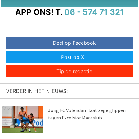
APP ONS!
T.
06 - 574 71 321
Deel op Facebook
Post op X
Tip de redactie
VERDER IN HET NIEUWS:
Jong FC Volendam laat zege glippen
tegen Excelsior Maassluis