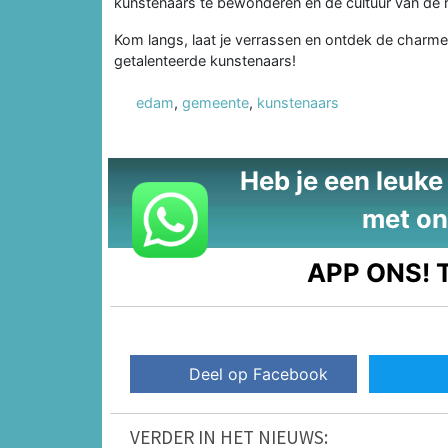
kunstenaars te bewonderen en de cultuur van de r
Kom langs, laat je verrassen en ontdek de cha
getalenteerde kunstenaars!
edam
,
gemeente
,
kunstenaars
Heb je een leuke t
met on
APP ONS!
T
Deel op Facebook
VERDER IN HET NIEUWS: