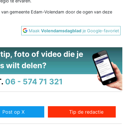
egio te ervaren.
rme van gemeente Edam-Volendam door de ogen van deze
Maak
Volendamsdagblad
je Google-favoriet
ip, foto of video die je
s wilt delen?
.
06 - 574 71 321
Post op X
Tip de redactie