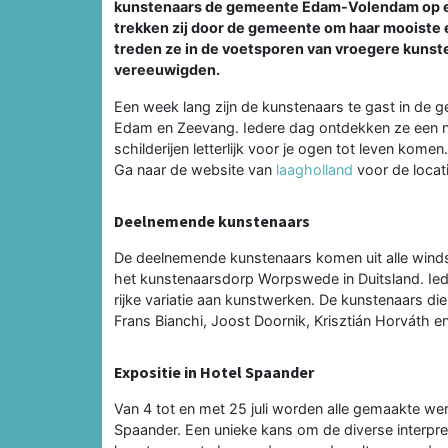
kunstenaars de gemeente Edam-Volendam op een
trekken zij door de gemeente om haar mooiste 
treden ze in de voetsporen van vroegere kunste
vereeuwigden.
Een week lang zijn de kunstenaars te gast in de 
Edam en Zeevang. Iedere dag ontdekken ze een ni
schilderijen letterlijk voor je ogen tot leven kom
Ga naar de website van
laagholland
voor de locati
Deelnemende kunstenaars
De deelnemende kunstenaars komen uit alle wind
het kunstenaarsdorp Worpswede in Duitsland. Ieder 
rijke variatie aan kunstwerken. De kunstenaars d
Frans Bianchi, Joost Doornik, Krisztián Horváth e
Expositie in Hotel Spaander
Van 4 tot en met 25 juli worden alle gemaakte we
Spaander. Een unieke kans om de diverse interpr